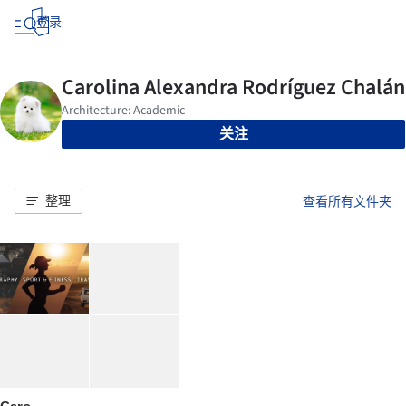
登录
关注
整理
查看所有文件夹