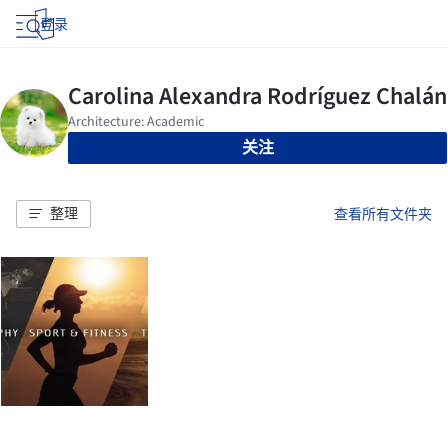
登录
关注
整理
查看所有文件夹