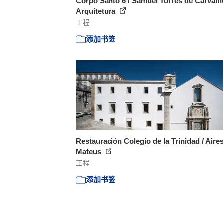
Corpo Santo 6 / Samuel Torres de Carvalh
Arquitetura
工程
添加书签
Restauración Colegio de la Trinidad / Aire
Mateus
工程
添加书签