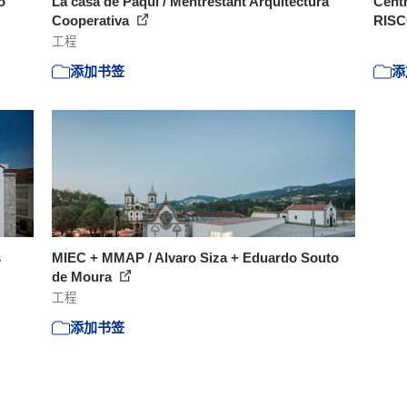
o
La casa de Paqui / Mentrestant Arquitectura
Centr
Cooperativa
RIS
工程
添加书签
添
s
MIEC + MMAP / Alvaro Siza + Eduardo Souto
de Moura
工程
添加书签