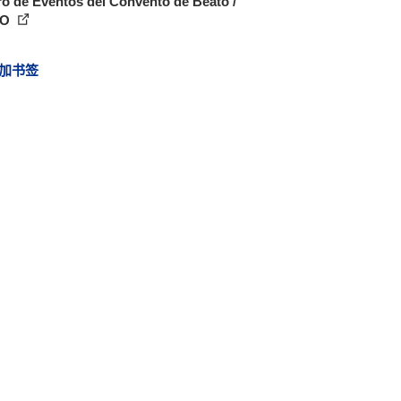
o de Eventos del Convento de Beato /
CO
加书签