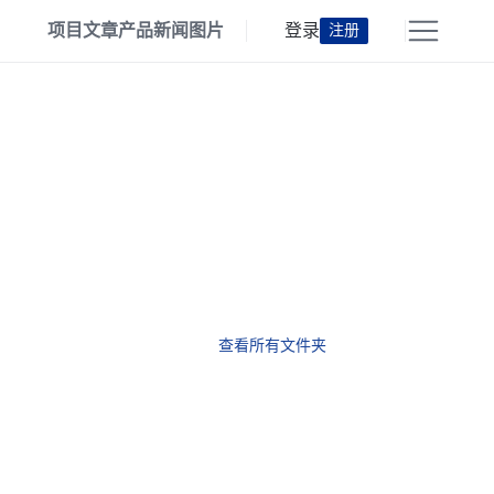
项目
文章
产品
新闻
图片
登录
注册
查看所有文件夹