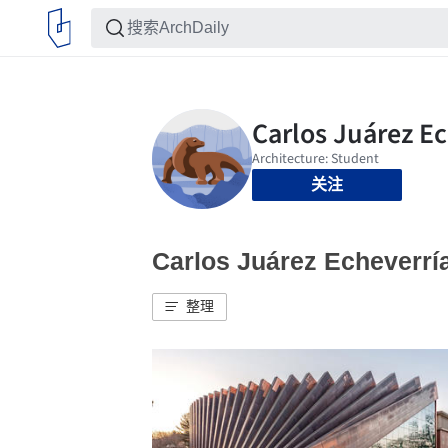
关注
Carlos Juárez Echeve
整理