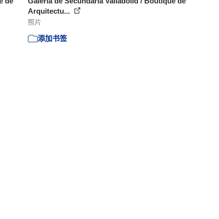
e de
Galería de Secundaria Valladolid / Boutique de
Arquitectu...
照片
添加书签