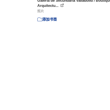
Galería de Secundaria Valladolid / Boutiqu
Arquitectu...
照片
添加书签