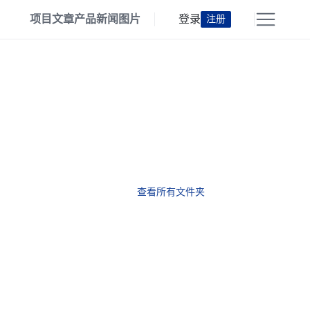
项目
文章
产品
新闻
图片
登录
注册
查看所有文件夹