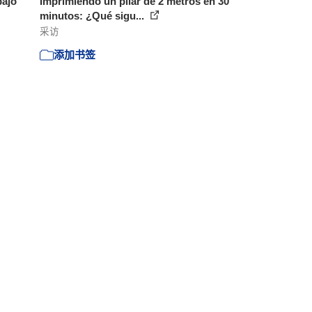
bajo
Imprimiendo un pilar de 2 metros en 30
minutos: ¿Qué sigu...
采访
添加书签