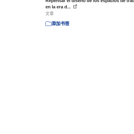
Repensar el diseño de los espacios de tra
en la era d...
文章
添加书签