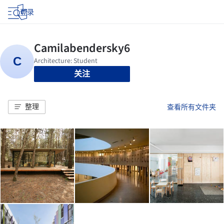
登录
关注
整理
查看所有文件夹