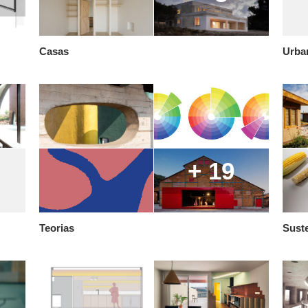
Casas
Urba
+ 19
Teorias
Suste