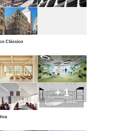
co Clássico
+ 1
tica