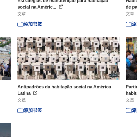
Estratégias de manutenção para habitação
Habit
social na Améric...
de pa
文章
文章
添加书签
添
Antipadrões da habitação social na América
Parti
Latina
habit
文章
文章
添加书签
添