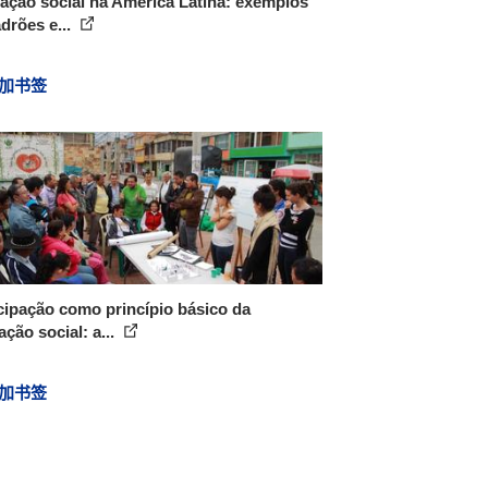
ação social na América Latina: exemplos
drões e...
加书签
cipação como princípio básico da
ação social: a...
加书签