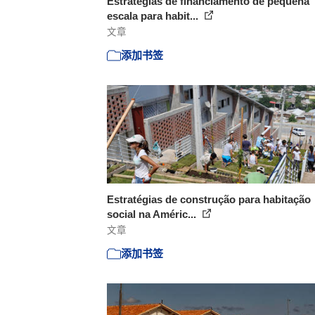
Estratégias de financiamento de pequena
escala para habit...
文章
添加书签
Estratégias de construção para habitação
social na Améric...
文章
添加书签