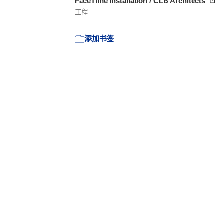
FaceTime Installation / CLB Architects
工程
添加书签