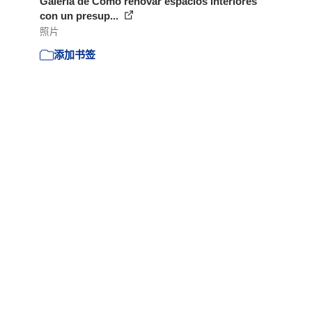
Galería de Cómo renovar espacios interiores
con un presup...
照片
添加书签