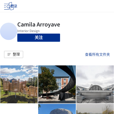
登录
关注
整理
查看所有文件夹