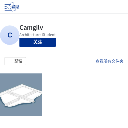
登录
关注
整理
查看所有文件夹