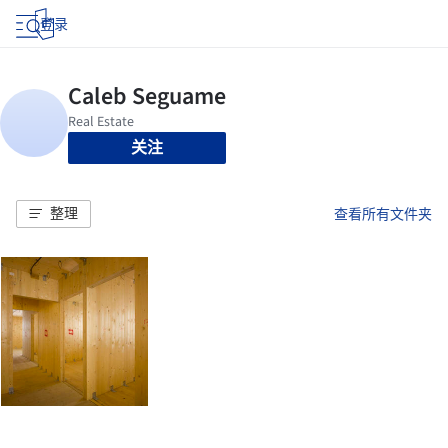
登录
关注
整理
查看所有文件夹