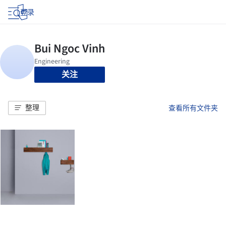
登录
关注
整理
查看所有文件夹