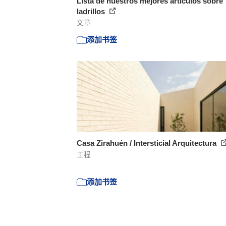
Lista de nuestros mejores artículos sobre
ladrillos
文章
添加书签
Casa Zirahuén / Intersticial Arquitectura
工程
添加书签