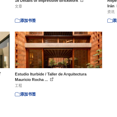
16 Details of Impressive Brickwork
Repen
Irán
文章
资讯
添加书签
添
Estudio Iturbide / Taller de Arquitectura
Mauricio Rocha ...
工程
添加书签