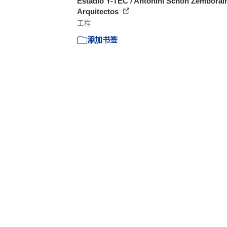
Estadio Y-TEC / Antonini Schön Zemborai
Arquitectos
工程
添加书签