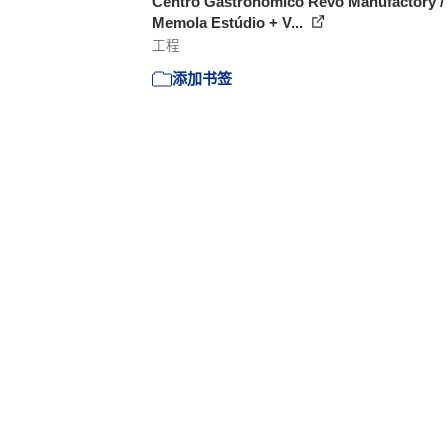
Centro Gastronômico Revo Manufactory /
Memola Estúdio + V...
工程
添加书签