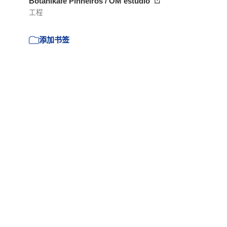
Botanikafé Pinheiros / OM estudio
工程
添加书签