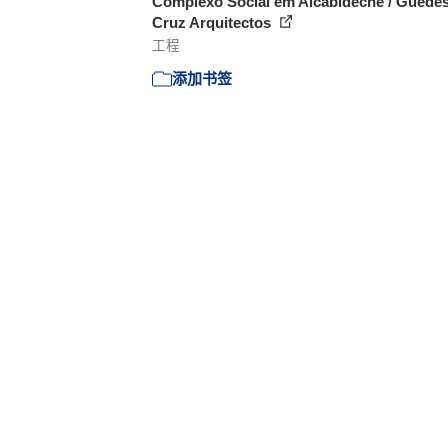
Complexo Social em Alcabideche / Guede
Cruz Arquitectos
工程
添加书签