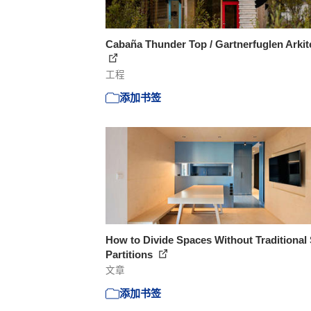
Cabaña Thunder Top / Gartnerfuglen Arkit
工程
添加书签
How to Divide Spaces Without Traditional 
Partitions
文章
添加书签