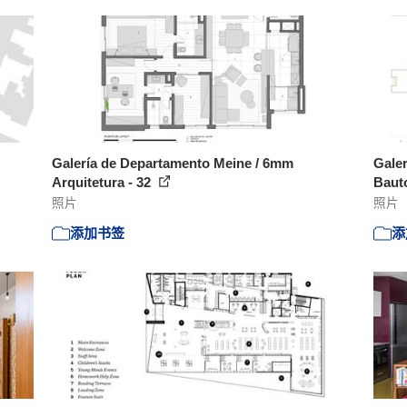
Galería de Departamento Meine / 6mm
Galer
Arquitetura - 32
Bauto
照片
照片
添加书签
添