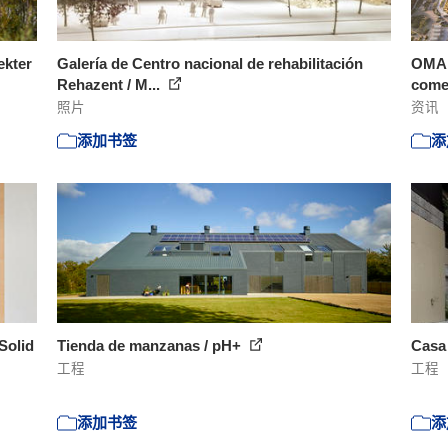
ekter
Galería de Centro nacional de rehabilitación
OMA d
Rehazent / M...
comer
照片
资讯
添加书签
添
Solid
Tienda de manzanas / pH+
Casa
工程
工程
添加书签
添