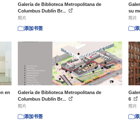
Galería de Biblioteca Metropolitana de
Galer
Columbus Dublín Br...
su mo
照片
照片
添加书签
添
ón en
Galería de Biblioteca Metropolitana de
Galer
Columbus Dublín Br...
6
照片
照片
添加书签
添