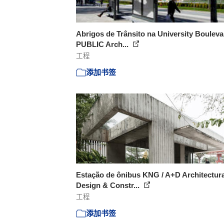
Abrigos de Trânsito na University Bouleva
PUBLIC Arch...
工程
添加书签
Estação de ônibus KNG / A+D Architectura
Design & Constr...
工程
添加书签