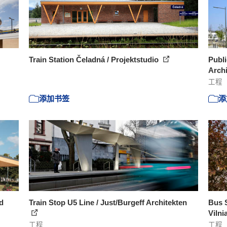
Train Station Čeladná / Projektstudio
Publi
Archi
工程
添加书签
添
d
Train Stop U5 Line / Just/Burgeff Architekten
Bus S
Vilni
工程
工程