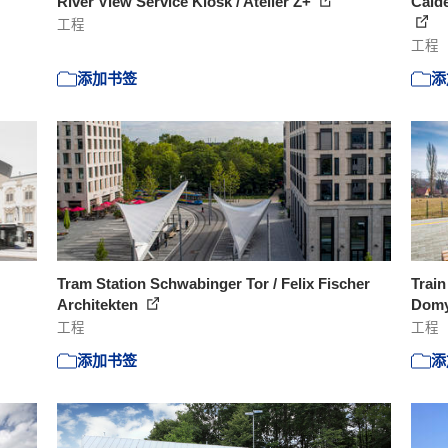
River View Service Kiosk / Atelier Z+
Cald
工程
工程
添加书签
添
Tram Station Schwabinger Tor / Felix Fischer
Train
Architekten
Domy
工程
工程
添加书签
添