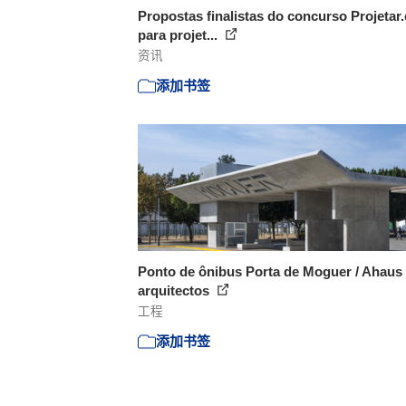
Propostas finalistas do concurso Projetar
para projet...
资讯
添加书签
Ponto de ônibus Porta de Moguer / Ahaus
arquitectos
工程
添加书签