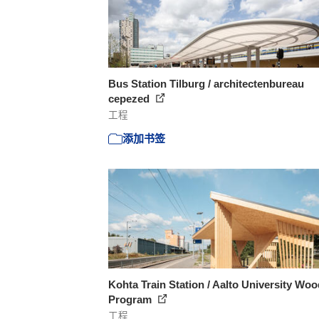
Bus Station Tilburg / architectenbureau
cepezed
工程
添加书签
Kohta Train Station / Aalto University Woo
Program
工程