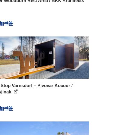
er Woodburn Rest Area / BKK Architects
加书签
 Stop Varnsdorf – Pivovar Kocour /
jinak
加书签