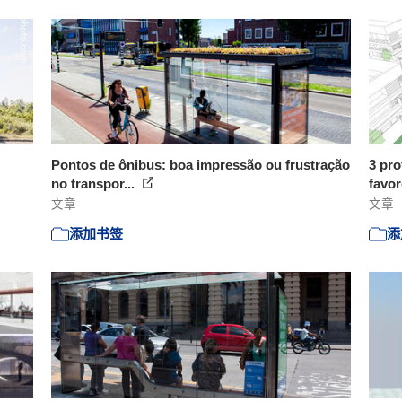
Pontos de ônibus: boa impressão ou frustração
3 pro
no transpor...
favor
文章
文章
添加书签
添