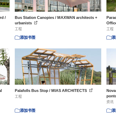
rd /
Bus Station Canopies / MAXWAN architects +
Para
urbanists
Offi
工程
工程
添加书签
添
l
Palafolls Bus Stop / MIAS ARCHITECTS
Nova
ponto
工程
资讯
添加书签
添