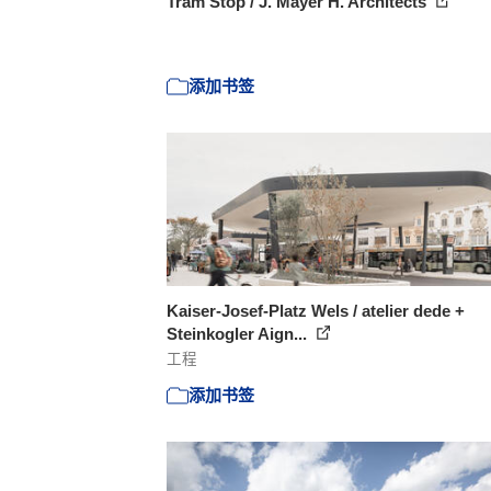
Tram Stop / J. Mayer H. Architects
添加书签
Kaiser-Josef-Platz Wels / atelier dede +
Steinkogler Aign...
工程
添加书签