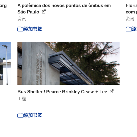
.org
A polêmica dos novos pontos de ônibus em
Flori
São Paulo
com p
资讯
资讯
添加书签
添
Bus Shelter / Pearce Brinkley Cease + Lee
工程
添加书签