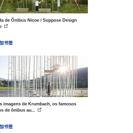
da de Ônibus Nicoe / Suppose Design
ce
加书签
s imagens de Krumbach, os famosos
s de ônibus au...
加书签