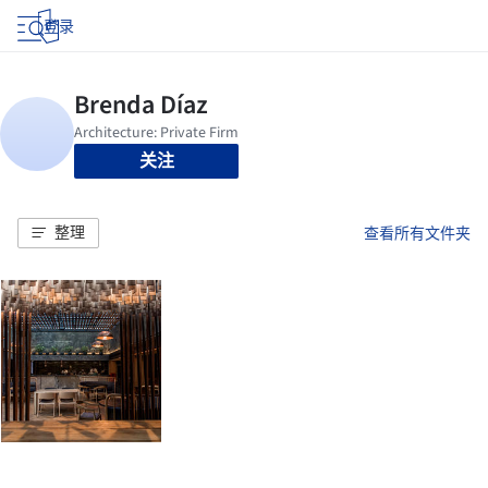
登录
关注
整理
查看所有文件夹