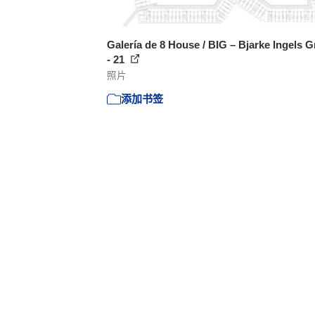
Galería de 8 House / BIG – Bjarke Ingels 
- 21
照片
添加书签