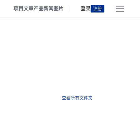
项目
文章
产品
新闻
图片
登录
注册
查看所有文件夹