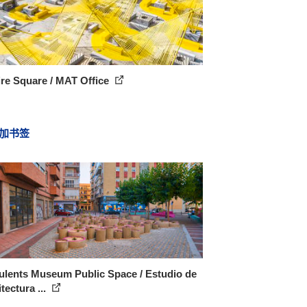
re Square / MAT Office
加书签
ulents Museum Public Space / Estudio de
tectura ...