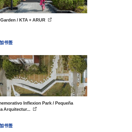
y Garden / KTA + ARUR
加书签
emorativo Inflexion Park / Pequeña
a Arquitectur...
加书签