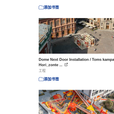
添加书签
Dome Next Door Installation / Toms kampa
Hori_zonte ...
工程
添加书签