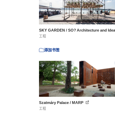
SKY GARDEN / SO? Architecture and Ide
工程
添加书签
Szatmáry Palace / MARP
工程