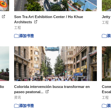
s
Son Tra Art Exhibition Center / Ho Khue
Jett
Architects
工程
工程
添加书签
添
dio
Colorida intervención busca transformar en
Conm
paseo peatonal...
Escal
资讯
工程
添加书签
添