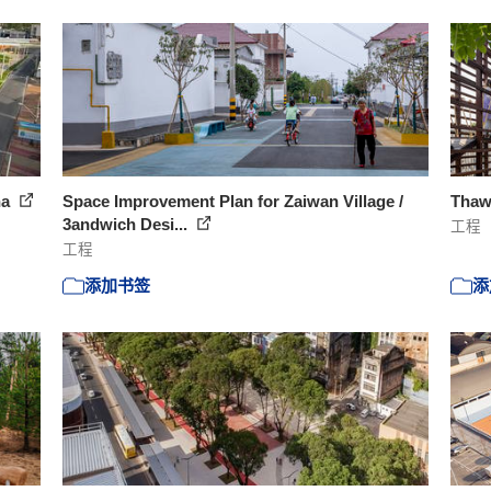
na
Space Improvement Plan for Zaiwan Village /
Thaw
3andwich Desi...
工程
工程
添加书签
添