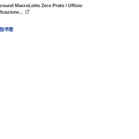
round MacroLotto Zero Prato / Ufficio
ficazione...
加书签