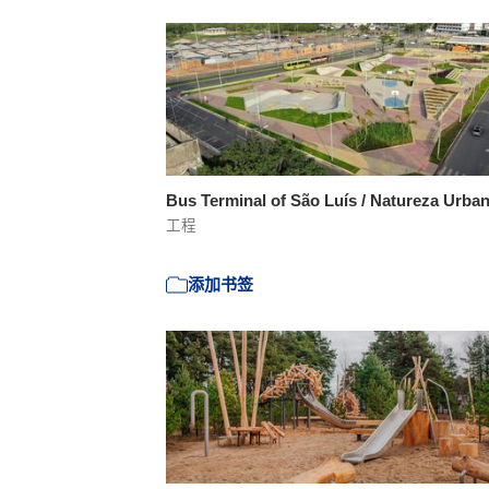
Bus Terminal of São Luís / Natureza Urba
工程
添加书签