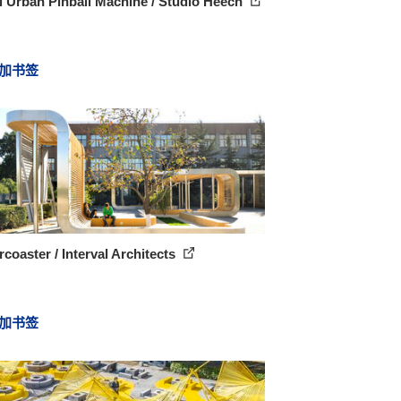
 Urban Pinball Machine / Studio Heech
加书签
rcoaster / Interval Architects
加书签