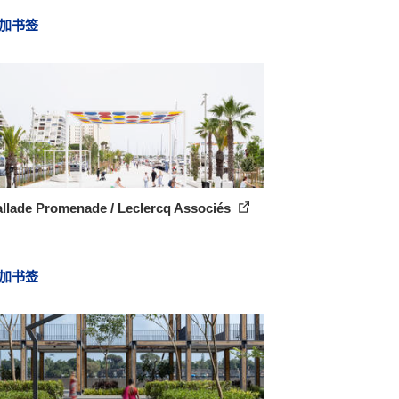
加书签
allade Promenade / Leclercq Associés
加书签