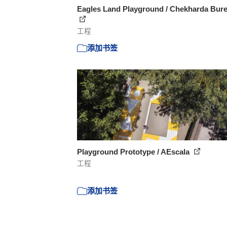
Eagles Land Playground / Chekharda Bur
工程
添加书签
Playground Prototype / AEscala
工程
添加书签