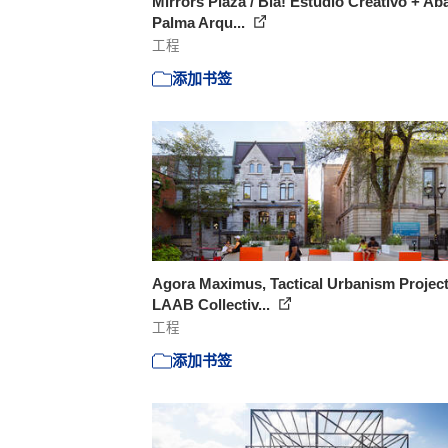
Mirrors Plaza / Bla! Estudio Creativo + Ab
Palma Arqu...
工程
添加书签
Agora Maximus, Tactical Urbanism Project
LAAB Collectiv...
工程
添加书签