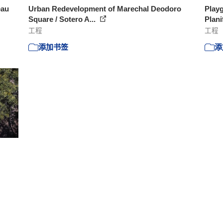
eau
Urban Redevelopment of Marechal Deodoro
Playg
Square / Sotero A...
Plani
工程
工程
添加书签
添