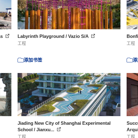
as
Labyrinth Playground / Vazio S/A
Bonfi
工程
工程
添加书签
添
Jiading New City of Shanghai Experimental
Succ
School / Jianxu...
Arqui
工程
工程