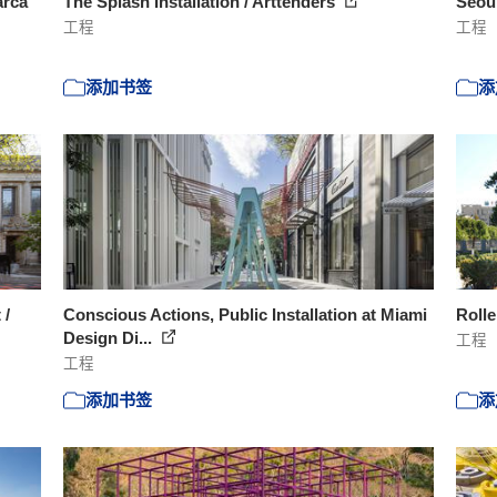
arca
The Splash Installation / Arttenders
Seoul
工程
工程
添加书签
添
 /
Conscious Actions, Public Installation at Miami
Rolle
Design Di...
工程
工程
添加书签
添