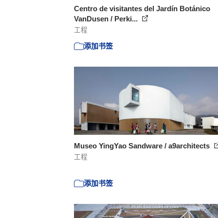
Centro de visitantes del Jardín Botánico
VanDusen / Perki...
工程
添加书签
Museo YingYao Sandware / a9architects
工程
添加书签