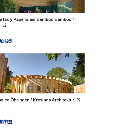
ertas y Pabellones Bamboo Bamboo /
.
加书签
gico Öhringen / Kresings Architektur
加书签