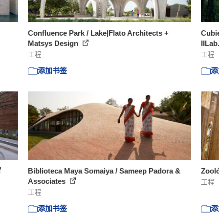
Confluence Park / Lake|Flato Architects +
Cubi
Matsys Design
IILab
工程
工程
添加书签
添
Biblioteca Maya Somaiya / Sameep Padora &
Zooló
Associates
工程
工程
添加书签
添