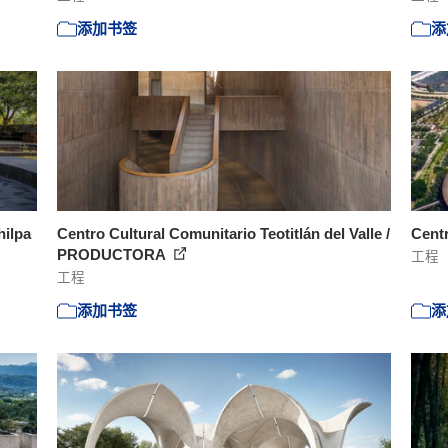
添加书签
添
hilpa
Centro Cultural Comunitario Teotitlán del Valle /
Centr
PRODUCTORA
工程
工程
添加书签
添