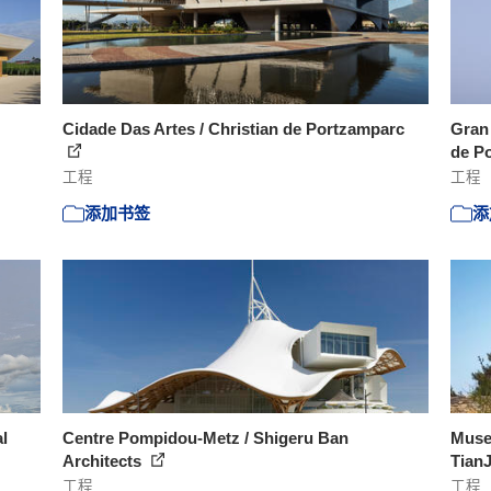
Cidade Das Artes / Christian de Portzamparc
Gran 
de P
工程
工程
添加书签
添
al
Centre Pompidou-Metz / Shigeru Ban
Museo
Architects
TianJ
工程
工程