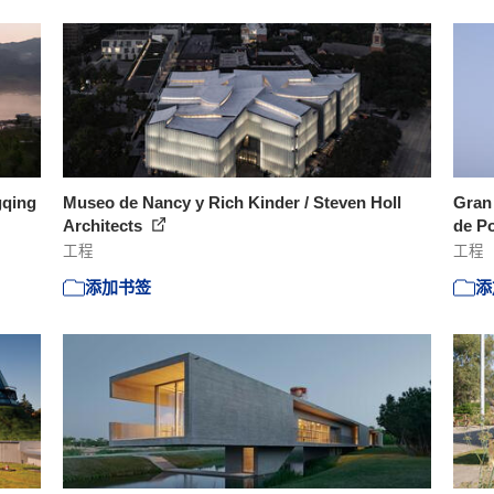
gqing
Museo de Nancy y Rich Kinder / Steven Holl
Gran 
Architects
de P
工程
工程
添加书签
添