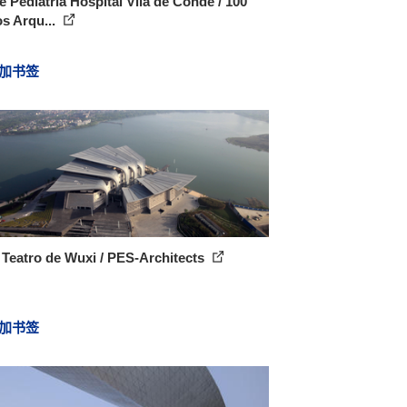
e Pediatría Hospital Vila de Conde / 100
s Arqu...
加书签
Teatro de Wuxi / PES-Architects
加书签