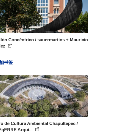
lón Concéntrico / sauermartins + Mauricio
dez
加书签
o de Cultura Ambiental Chapultepec /
qERRE Arqui...