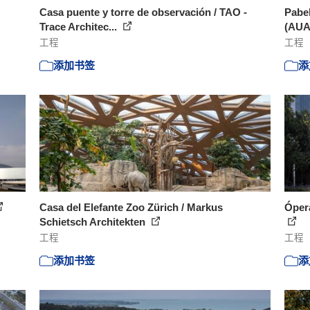
Casa puente y torre de observación / TAO -
Pabel
Trace Architec...
(AUA
工程
工程
添加书签
添
Casa del Elefante Zoo Zürich / Markus
Ópera
Schietsch Architekten
工程
工程
添加书签
添