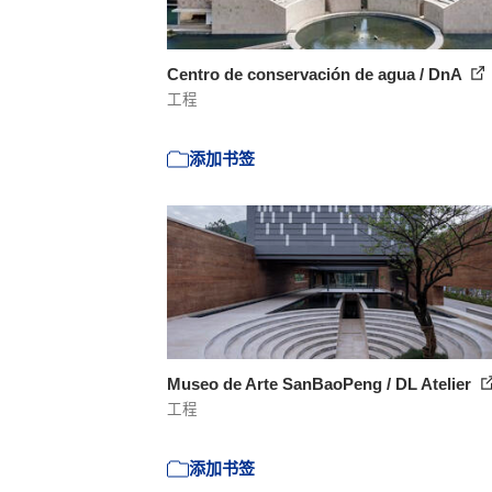
Centro de conservación de agua / DnA
工程
添加书签
Museo de Arte SanBaoPeng / DL Atelier
工程
添加书签