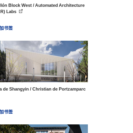
lón Block West / Automated Architecture
R) Labs
加书签
 de Shangyin / Christian de Portzamparc
加书签