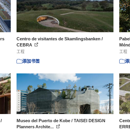
ers
Centro de visitantes de Skamlingsbanken /
Pabel
CEBRA
Mén
工程
工程
添加书签
添
/
Museo del Puerto de Kobe / TAISEI DESIGN
Centr
Planners Archite...
ERRE