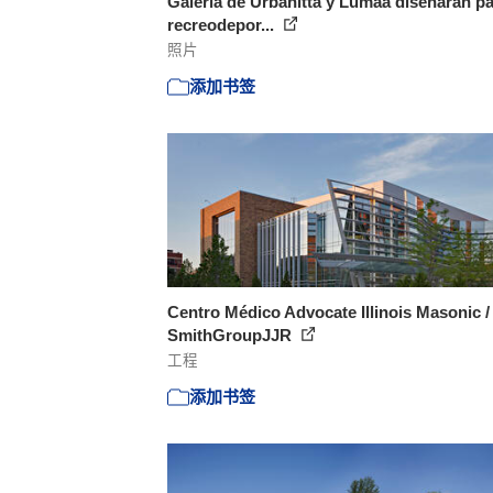
Galería de Urbanittá y Lumaa diseñarán p
recreodepor...
照片
添加书签
Centro Médico Advocate Illinois Masonic /
SmithGroupJJR
工程
添加书签