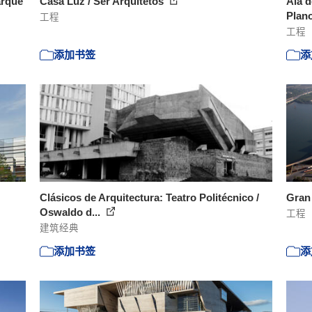
arque
Casa Luz / Ser Arquitetos
Ala d
Plano
工程
工程
添加书签
添
Clásicos de Arquitectura: Teatro Politécnico /
Gran 
Oswaldo d...
工程
建筑经典
添加书签
添