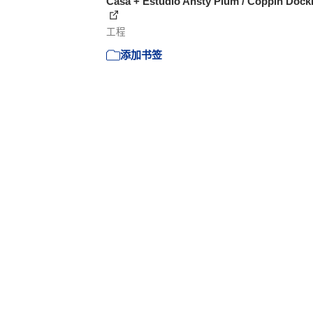
Casa + Estudio Ansty Plum / Coppin Dock
工程
添加书签