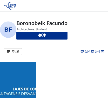
登录
关注
整理
查看所有文件夹