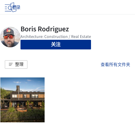
登录
关注
整理
查看所有文件夹