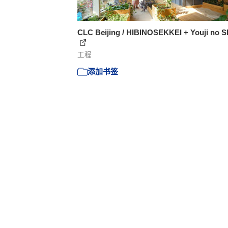
CLC Beijing / HIBINOSEKKEI + Youji no S
工程
添加书签