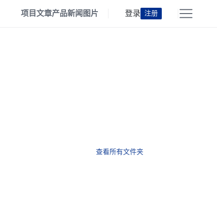
项目
文章
产品
新闻
图片
登录
注册
查看所有文件夹