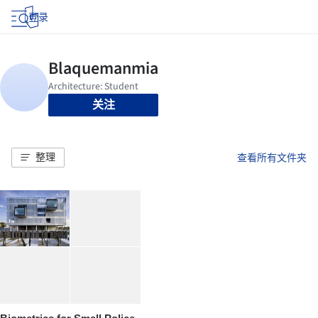
登录
关注
整理
查看所有文件夹