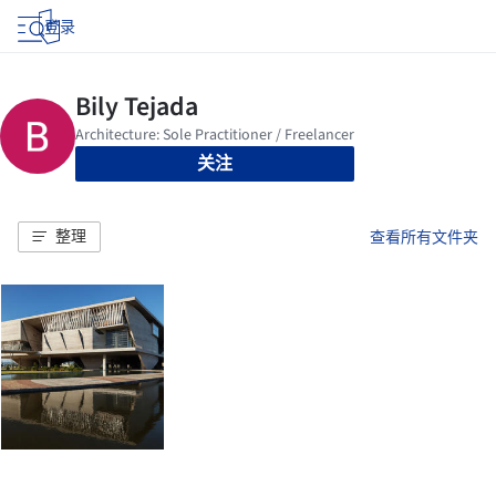
登录
关注
整理
查看所有文件夹