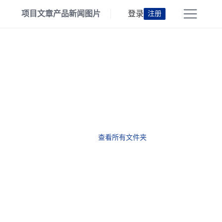
项目
文章
产品
新闻
图片
登录
注册
查看所有文件夹