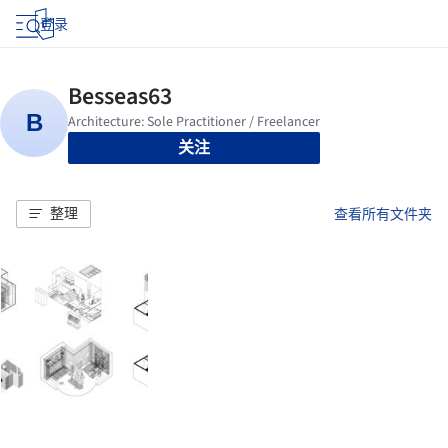
登录
关注
整理
查看所有文件夹