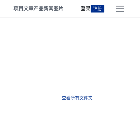
项目
文章
产品
新闻
图片
登录
注册
查看所有文件夹