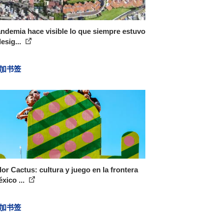
ndemia hace visible lo que siempre estuvo
desig...
加书签
or Cactus: cultura y juego en la frontera
xico ...
加书签