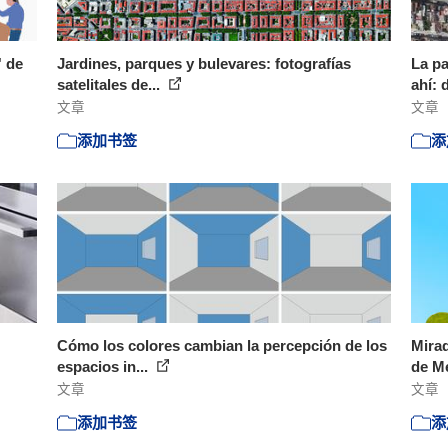
' de
Jardines, parques y bulevares: fotografías
La pa
satelitales de...
ahí: 
文章
文章
添加书签
添
Cómo los colores cambian la percepción de los
Mirad
espacios in...
de Mé
文章
文章
添加书签
添