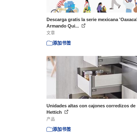
Descarga gratis la serie mexicana 'Oaxaca
Armando Qui...
文章
添加书签
Unidades altas con cajones corredizos de
Hettich
产品
添加书签