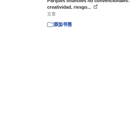
Parques infantiles no convencionales:
creatividad, riesgo...
文章
添加书签