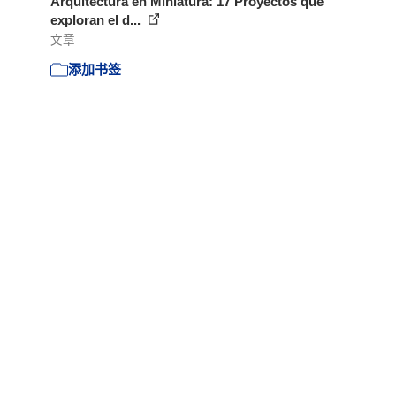
Arquitectura en Miniatura: 17 Proyectos que
exploran el d...
文章
添加书签