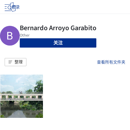
登录
关注
整理
查看所有文件夹