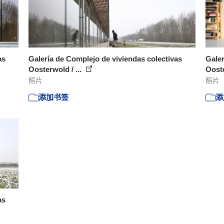
as
Galería de Complejo de viviendas colectivas
Galer
Oosterwold / ...
Ooste
照片
照片
添加书签
添
as