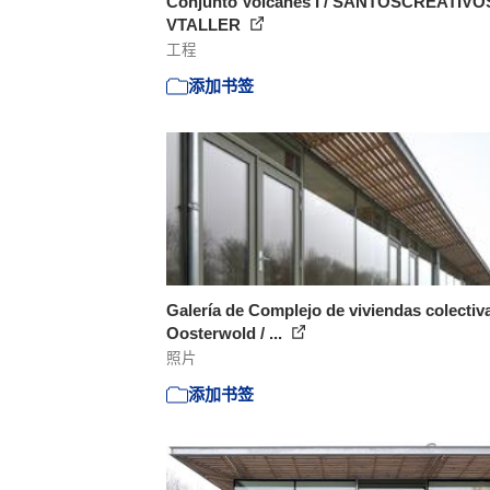
Conjunto Volcanes I / SANTOSCREATIVO
VTALLER
工程
添加书签
Galería de Complejo de viviendas colectiv
Oosterwold / ...
照片
添加书签