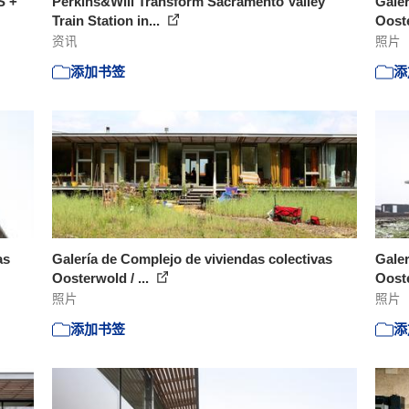
S +
Perkins&Will Transform Sacramento Valley
Galer
Train Station in...
Ooste
资讯
照片
添加书签
添
as
Galería de Complejo de viviendas colectivas
Galer
Oosterwold / ...
Ooste
照片
照片
添加书签
添