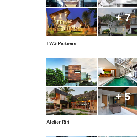
+ 7
TWS Partners
+ 5
Atelier Riri