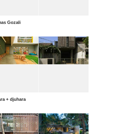
as Gozali
ra + djuhara