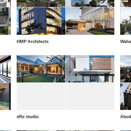
HMP Architects
Waha
eRe studio
Abod