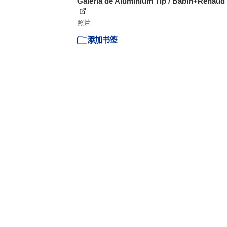
Galeria de Aluminium Tip / Babin+Renaud 
照片
添加书签