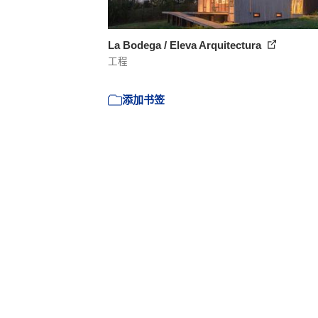
La Bodega / Eleva Arquitectura
工程
添加书签