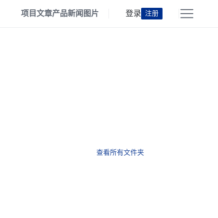
项目
文章
产品
新闻
图片
登录
注册
查看所有文件夹