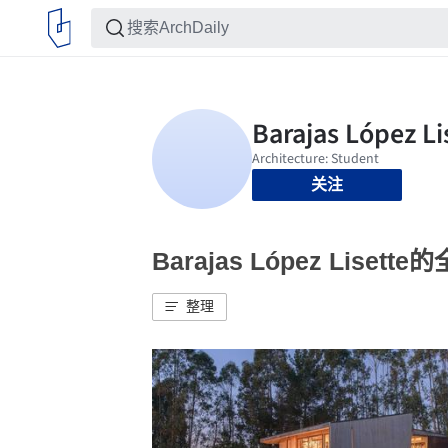
关注
Barajas López Lisett
整理