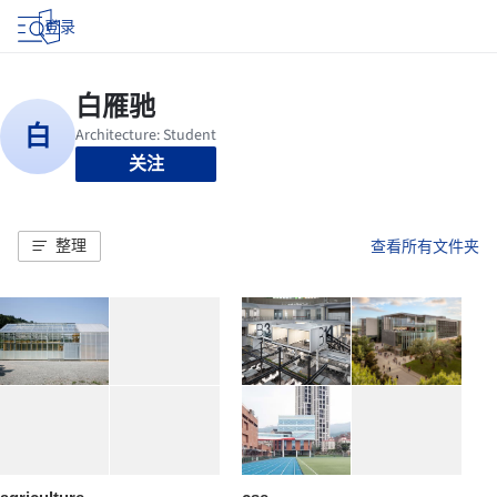
登录
关注
整理
查看所有文件夹