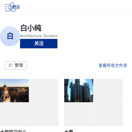
登录
关注
整理
查看所有文件夹