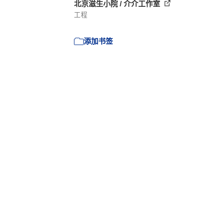
北京滋生小院 / 介介工作室
工程
添加书签