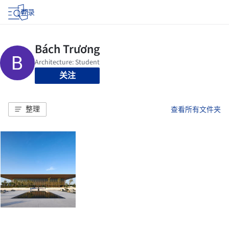
登录
关注
整理
查看所有文件夹