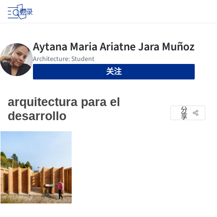
登录
关注
arquitectura para el
分
desarrollo
享