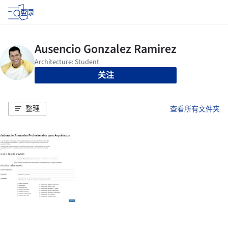
登录
关注
整理
查看所有文件夹