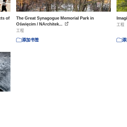
ts of
The Great Synagogue Memorial Park in
Imagi
Oświęcim / NArchitek...
工程
工程
添加书签
添