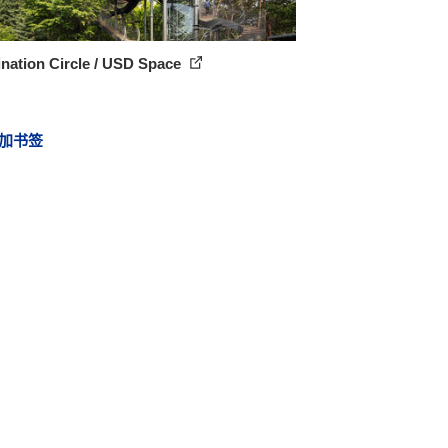
nation Circle / USD Space
加书签