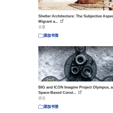
Shelter Architecture: The Subjective Aspec
Migrant a...
文章
添加书签
BIG and ICON Imagine Project Olympus, a
Space-Based Const...
资讯
添加书签