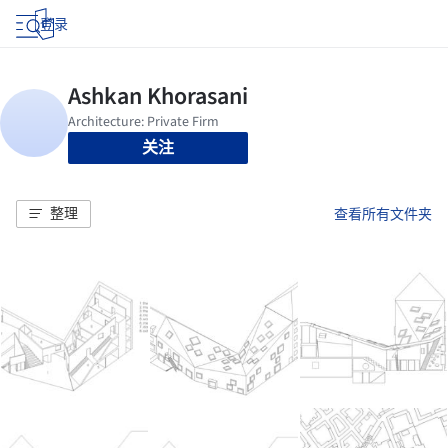
登录
关注
整理
查看所有文件夹