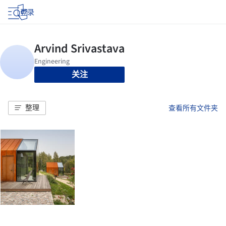
登录
关注
整理
查看所有文件夹